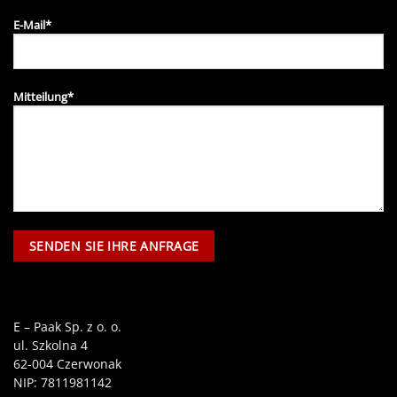
E-Mail*
Mitteilung*
E – Paak Sp. z o. o.
ul. Szkolna 4
62-004 Czerwonak
NIP: 7811981142