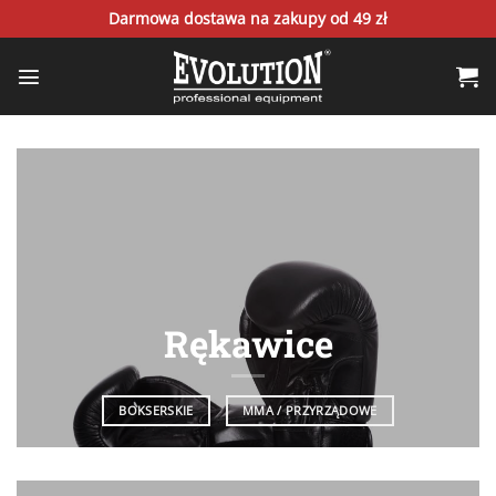
Zum
Darmowa dostawa na zakupy od 49 zł
Inhalt
springen
Rękawice
BOKSERSKIE
MMA / PRZYRZĄDOWE