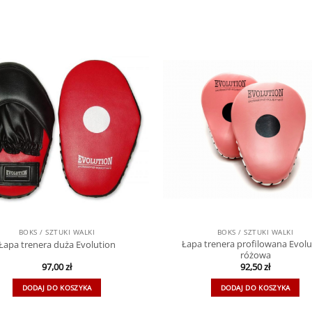
BOKS / SZTUKI WALKI
BOKS / SZTUKI WALKI
Łapa trenera profilowana Evolu
Łapa trenera duża Evolution
różowa
97,00
zł
92,50
zł
DODAJ DO KOSZYKA
DODAJ DO KOSZYKA