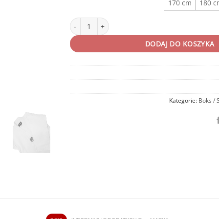
170 cm
180 
ilość Kimono Dobok do Taekwondo WTF 8 OZ Evolu
DODAJ DO KOSZYKA
Kategorie:
Boks / 