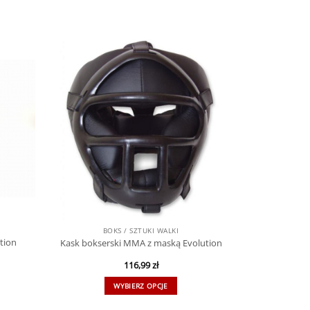
BOKS / SZTUKI WALKI
tion
Kask bokserski MMA z maską Evolution
116,99
zł
WYBIERZ OPCJE