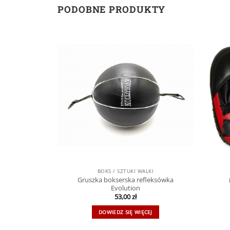
PODOBNE PRODUKTY
LKI
BOKS / SZTUKI WALKI
astyczna
Gruszka bokserska refleksówka
tion
Evolution
53,00
zł
DOWIEDZ SIĘ WIĘCEJ