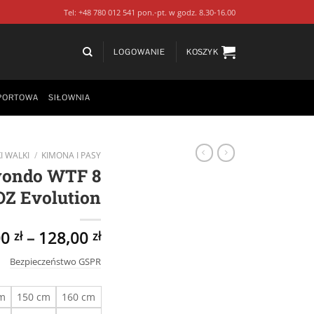
Tel: +48 780 012 541 pon.-pt. w godz. 8.30-16.00
LOGOWANIE
KOSZYK
PORTOWA
SIŁOWNIA
I WALKI
/
KIMONA I PASY
wondo WTF 8
OZ Evolution
00
–
128,00
zł
zł
Bezpieczeństwo GSPR
cm
150 cm
160 cm