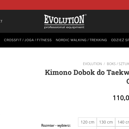
KT
CROSSFIT / JOGA / FITNESS
NORDIC WALKING / TREKKING
ODZIEŻ S
EVOLUTION
/
BOKS / SZTUK
Kimono Dobok do Taek
110,
120 cm
130 cm
140 
Rozmiar