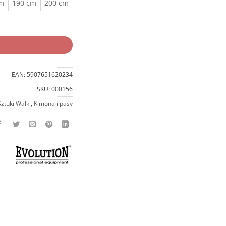
cm
190 cm
200 cm
tion
EAN:
5907651620234
SKU:
000156
Sztuki Walki
,
Kimona i pasy