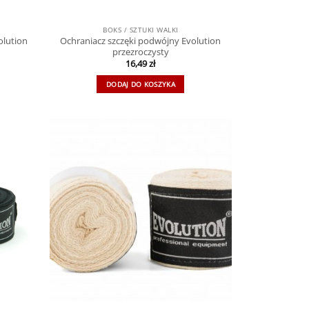
BOKS / SZTUKI WALKI
olution
Ochraniacz szczęki podwójny Evolution
przezroczysty
16,49
zł
DODAJ DO KOSZYKA