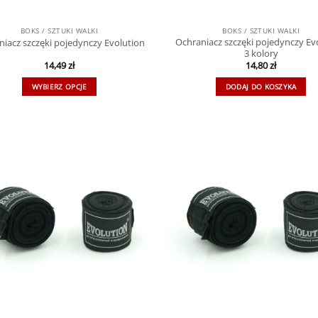
BOKS / SZTUKI WALKI
BOKS / SZTUKI WALKI
Ochraniacz szczęki pojedynczy Ev
niacz szczęki pojedynczy Evolution
3 kolory
14,49
zł
14,80
zł
WYBIERZ OPCJE
DODAJ DO KOSZYKA