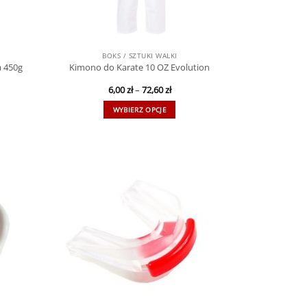
BOKS / SZTUKI WALKI
 450g
Kimono do Karate 10 OZ Evolution
6,00
zł
–
72,60
zł
WYBIERZ OPCJE