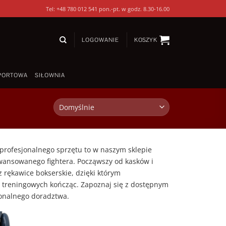
Tel: +48 780 012 541 pon.-pt. w godz. 8.30-16.00
LOGOWANIE
KOSZYK
PORTOWA
SIŁOWNIA
, profesjonalnego sprzętu to w naszym sklepie
wansowanego fightera. Począwszy od kasków i
 rękawice bokserskie, dzięki którym
h treningowych kończąc. Zapoznaj się z dostępnym
jonalnego doradztwa.