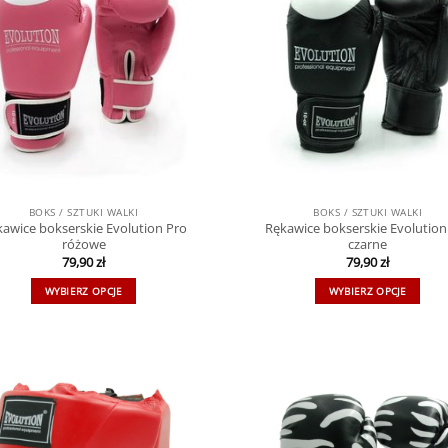
BOKS / SZTUKI WALKI
BOKS / SZTUKI WALKI
awice bokserskie Evolution Pro
Rękawice bokserskie Evolution
różowe
czarne
79,90
zł
79,90
zł
WYBIERZ OPCJE
WYBIERZ OPCJE