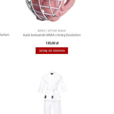
BOKS / SZTUKI WALKI
lution
Kask bokserski MMA z kratą Evolution
135,00
zł
DODAJ DO KOSZYKA