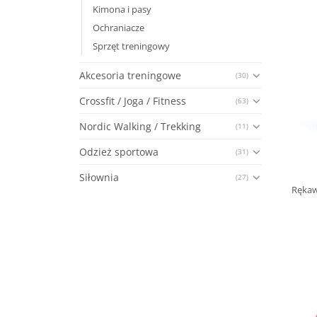
Kimona i pasy
Ochraniacze
Sprzęt treningowy
Akcesoria treningowe
(30)
Crossfit / Joga / Fitness
(63)
Nordic Walking / Trekking
(11)
Odzież sportowa
(31)
Siłownia
(27)
Rękaw