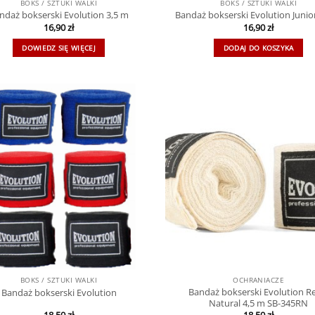
BOKS / SZTUKI WALKI
BOKS / SZTUKI WALKI
ndaż bokserski Evolution 3,5 m
Bandaż bokserski Evolution Junio
16,90
zł
16,90
zł
DOWIEDZ SIĘ WIĘCEJ
DODAJ DO KOSZYKA
BOKS / SZTUKI WALKI
OCHRANIACZE
Bandaż bokserski Evolution R
Bandaż bokserski Evolution
Natural 4,5 m SB-345RN