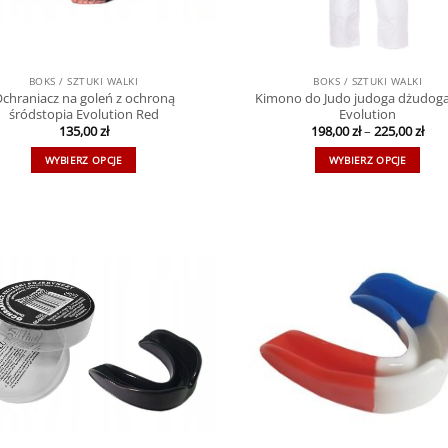
BOKS / SZTUKI WALKI
BOKS / SZTUKI WALKI
chraniacz na goleń z ochroną
Kimono do Judo judoga dżudoga
śródstopia Evolution Red
Evolution
135,00
zł
198,00
zł
–
225,00
zł
WYBIERZ OPCJE
WYBIERZ OPCJE