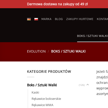
Skip
Darmowa dostawa na zakupy od 49 zł
to
content
MARKA
BLOG
ZAKUPY HURTOWE
KONTA
BOKS / SZTUKI WALKI
EVOLUTION
/
BOKS / SZTUKI WALKI
KATEGORIE PRODUKTÓW
Jeżeli 
znajdz
ochrani
Boks / Sztuki Walki
(126)
wyprow
Kaski
asorty
Rękawice bokserskie
Rękawice MMA