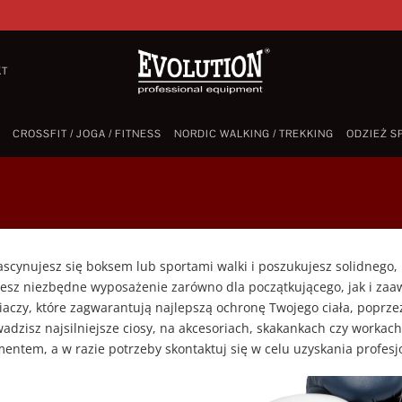
KT
CROSSFIT / JOGA / FITNESS
NORDIC WALKING / TREKKING
ODZIEŻ S
fascynujesz się boksem lub sportami walki i poszukujesz solidnego
iesz niezbędne wyposażenie zarówno dla początkującego, jak i zaa
aczy, które zagwarantują najlepszą ochronę Twojego ciała, poprzez
adzisz najsilniejsze ciosy, na akcesoriach, skakankach czy workac
mentem, a w razie potrzeby skontaktuj się w celu uzyskania profes