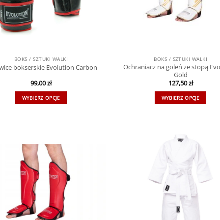
BOKS / SZTUKI WALKI
BOKS / SZTUKI WALKI
Ochraniacz na goleń ze stopą Evo
wice bokserskie Evolution Carbon
Gold
99,00
zł
127,50
zł
WYBIERZ OPCJE
WYBIERZ OPCJE