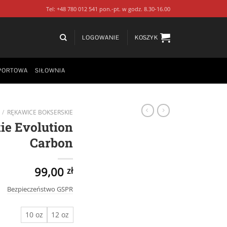
Tel: +48 780 012 541 pon.-pt. w godz. 8.30-16.00
LOGOWANIE
KOSZYK
PORTOWA
SIŁOWNIA
/
RĘKAWICE BOKSERSKIE
ie Evolution
Carbon
99,00
zł
Bezpieczeństwo GSPR
10 oz
12 oz