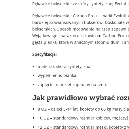
Rękawice bokserskie ze skóry syntetycznej Evolu
Rękawice bokserskie Carbon Pro ++ marki Evolution
bardziej zaawansowanych bokserów. Doskonałe wyp
bokserskich. Sposób mocowania na rzep zapewnia w
Wyjątkowego charakteru rękawicom Carbon Pro ++ 
gęstą pianką, która w znacznym stopniu tłumi i a
Specyfikacja:
materiał: skóra syntetyczna;
wypełnienie: pianka;
zapięcie: mankiet zapinany na rzep.
Jak prawidłowo wybrać roz
8 OZ – dzieci 8-14 lat, kobiety do 60 kg masy cia
10 OZ – standardowy rozmiar kobiecy, mężczyź
12 OZ – standardowy rozmiar męski, kobiety z 