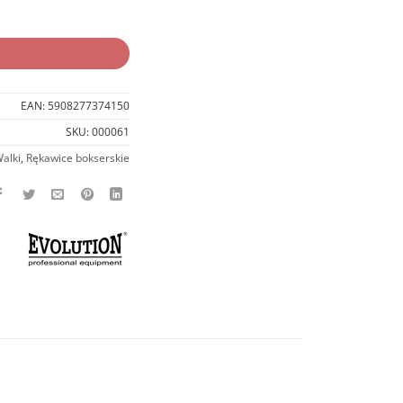
EAN:
5908277374150
SKU:
000061
Walki
,
Rękawice bokserskie