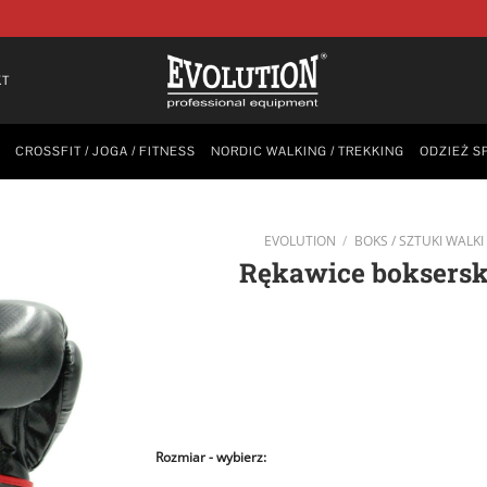
KT
CROSSFIT / JOGA / FITNESS
NORDIC WALKING / TREKKING
ODZIEŻ S
EVOLUTION
/
BOKS / SZTUKI WALKI
Rękawice boksersk
Rozmiar