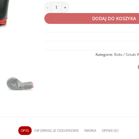
ilość Rękawice bokserskie Evolution Carbon
DODAJ DO KOSZYKA
Kategorie:
Boks / Sztuki 
OPIS
INFORMACJE DODATKOWE
MARKA
OPINIE (0)