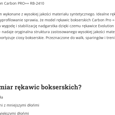
tion Carbon PRO++ RB-2410
 wykonane z wysokiej jakości materiału syntetycznego. Idealne ręk
rofilowanie sprawia, że model rękawic bokserskich Carbon Pro ++
ygodę i stabilizację nadgarstka dzięki czemu rękawice Evolution 
nadaje oryginalna struktura zastosowanego wysokiej jakości mate
mortyzuje ciosy bokserskie. Przeznaczone do walk, sparingów i tr
miar rękawic bokserskich?
ła
ni z mniejszymi dłońmi
większymi dłońmi