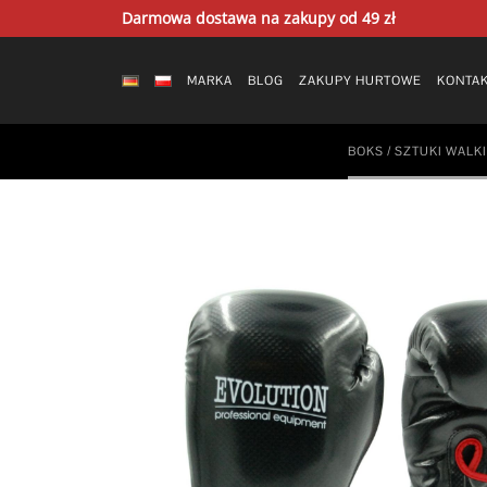
Skip
Darmowa dostawa na zakupy od 49 zł
to
content
MARKA
BLOG
ZAKUPY HURTOWE
KONTA
BOKS / SZTUKI WALKI