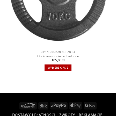
GRYFY, OBCIĄŻNIKI, HANTLE
Obciążenie żeliwne Evolution
105,00
zł
WYBIERZ OPCJE
DOSTAWY I PŁATNOŚCI
ZWROTY I REKLAMACJE