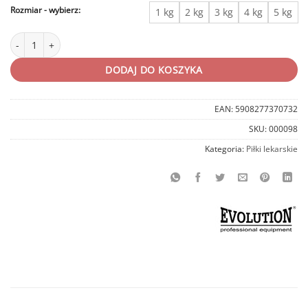
Rozmiar
1 kg
2 kg
3 kg
4 kg
5 kg
ilość Piłka lekarska rehabilitacyjna, skóra naturalna Evolution
DODAJ DO KOSZYKA
EAN:
5908277370732
SKU:
000098
Kategoria:
Piłki lekarskie