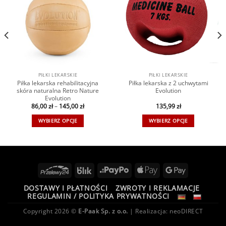
PIŁKI LEKARSKIE
PIŁKI LEKARSKIE
Piłka lekarska rehabilitacyjna
Piłka lekarska z 2 uchwytami
skóra naturalna Retro Nature
Evolution
Evolution
86,00
zł
–
145,00
zł
135,99
zł
WYBIERZ OPCJE
WYBIERZ OPCJE
DOSTAWY I PŁATNOŚCI
ZWROTY I REKLAMACJE
REGULAMIN / POLITYKA PRYWATNOŚCI
Copyright 2026 ©
E-Paak Sp. z o.o.
| Realizacja:
neoDIRECT