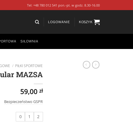
Tel: +48 780 012 541 pon.-pt. w godz. 8.30-16.00
LOGOWANIE
KOSZYK
PORTOWA
SIŁOWNIA
NGOWE
/
PIŁKI SPORTOWE
llular MAZSA
59,00
zł
Bezpieczeństwo GSPR
0
1
2