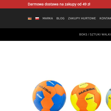
Skip
Darmowa dostawa na zakupy od 49 zł
to
content
MARKA
BLOG
ZAKUPY HURTOWE
KONTA
BOKS / SZTUKI WALKI