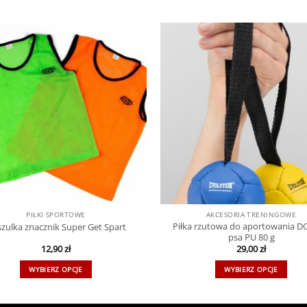
PIŁKI SPORTOWE
AKCESORIA TRENINGOWE
Piłka rzutowa do aportowania D
zulka znacznik Super Get Spart
psa PU 80 g
12,90
zł
29,00
zł
WYBIERZ OPCJE
WYBIERZ OPCJE