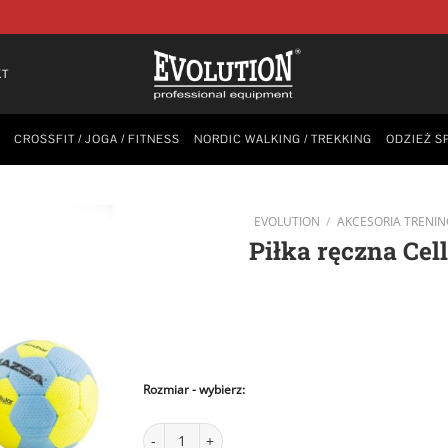
KT
CROSSFIT / JOGA / FITNESS
NORDIC WALKING / TREKKING
ODZIEŻ S
EVOLUTION
/
AKCESORIA TRENI
Piłka ręczna Ce
Rozmiar
ilość Piłka ręczna Cellular MAZSA