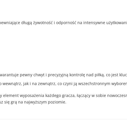
pewniające długą żywotność i odporność na intensywne użytkowani
warantuje pewny chwyt i precyzyjną kontrolę nad piłką, co jest kl
ewnątrz, jak i na zewnątrz, co czyni ją wszechstronnym wyborem 
ony element wyposażenia każdego gracza, łączący w sobie nowoczes
esz się grą na najwyższym poziomie.