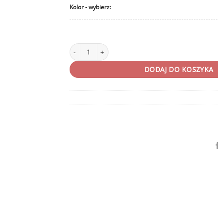
Kolor
ilość Brelok duży worek bokserski Evolution
DODAJ DO KOSZYKA