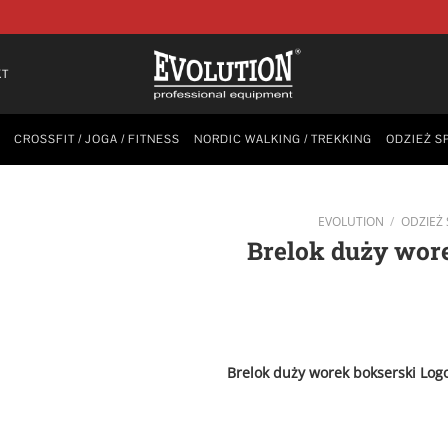
KT
CROSSFIT / JOGA / FITNESS
NORDIC WALKING / TREKKING
ODZIEŻ S
EVOLUTION
/
ODZIEŻ
Brelok duży wor
Brelok duży worek bokserski Log