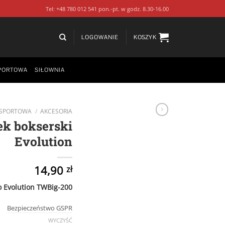
Tel: +48 780 012 541 pon.-pt. w godz. 8.30-16.00
LOGOWANIE
KOSZYK
PORTOWA
SIŁOWNIA
 SPORTOWA
/
AKCESORIA
ek bokserski
Evolution
14,90
zł
o Evolution TWBig-200
Bezpieczeństwo GSPR
WYCZYŚĆ