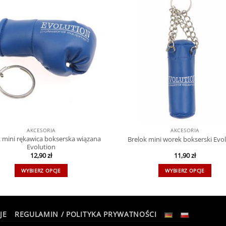
AKCESORIA
AKCESORIA
k mini rękawica bokserska wiązana
Brelok mini worek bokserski Evo
Evolution
12,90
zł
11,90
zł
WYBIERZ OPCJE
WYBIERZ OPCJE
JE
REGULAMIN / POLITYKA PRYWATNOŚCI