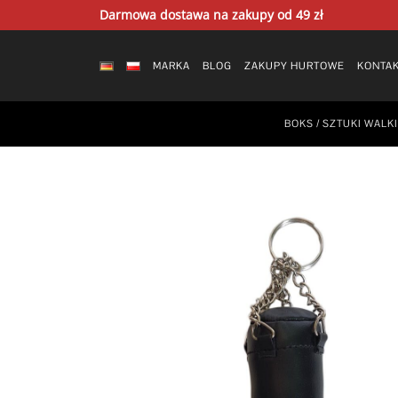
Skip
Darmowa dostawa na zakupy od 49 zł
to
content
MARKA
BLOG
ZAKUPY HURTOWE
KONTA
BOKS / SZTUKI WALKI