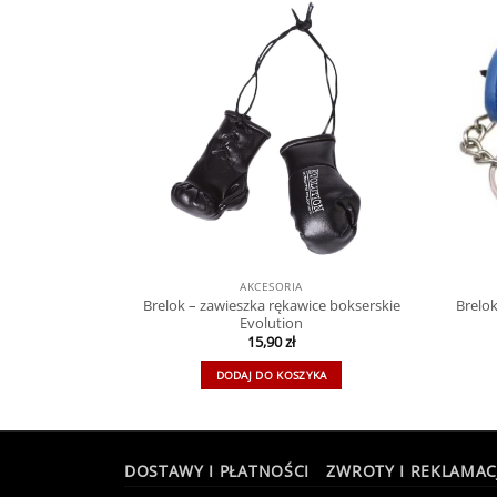
AKCESORIA
Brelok – zawieszka rękawice bokserskie
Brelo
Evolution
15,90
zł
DODAJ DO KOSZYKA
DOSTAWY I PŁATNOŚCI
ZWROTY I REKLAMAC