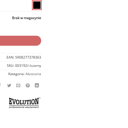
Brak w magazynie
EAN:
5908277378363
SKU:
003192/-/czarny
Kategoria:
Akcesoria