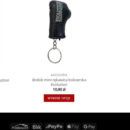
AKCESORIA
Brelok mini rękawica bokserska
lution
Evolution
10,90
zł
WYBIERZ OPCJE