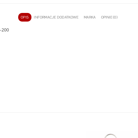
OPIS
INFORMACJE DODATKOWE
MARKA
OPINIE (0)
g-200