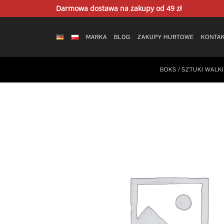
Skip
Darmowa dostawa na zakupy od 49 zł
to
content
MARKA
BLOG
ZAKUPY HURTOWE
KONTA
BOKS / SZTUKI WALKI