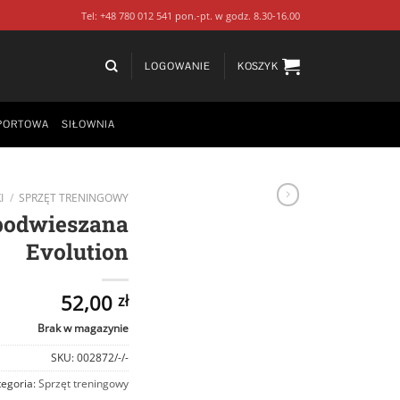
Tel: +48 780 012 541 pon.-pt. w godz. 8.30-16.00
LOGOWANIE
KOSZYK
PORTOWA
SIŁOWNIA
I
/
SPRZĘT TRENINGOWY
podwieszana
Evolution
52,00
zł
Brak w magazynie
SKU:
002872/-/-
tegoria:
Sprzęt treningowy