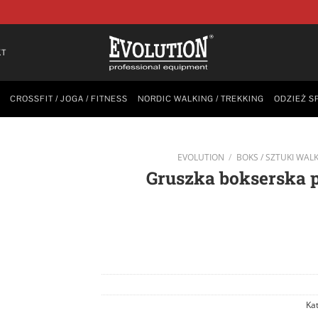
KT
CROSSFIT / JOGA / FITNESS
NORDIC WALKING / TREKKING
ODZIEŻ S
EVOLUTION
/
BOKS / SZTUKI WALK
Gruszka bokserska 
Ka