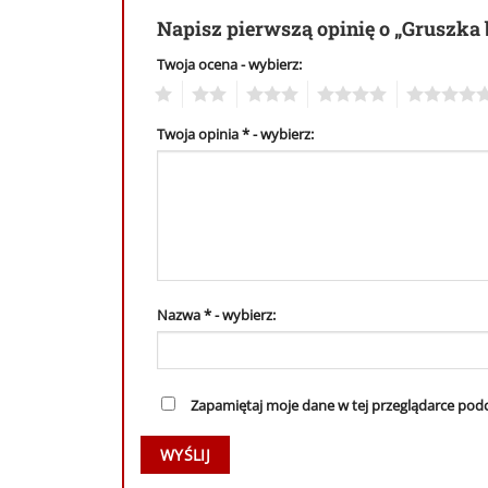
Napisz pierwszą opinię o „Gruszka
Twoja ocena
1
2
3
4
5
Twoja opinia
*
Nazwa
*
Zapamiętaj moje dane w tej przeglądarce podc