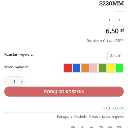
S230MM
6,50
zł
Bezpieczeństwo GSPR
Rozmiar
23 cm
Kolor
ilość Pachołek treningowy Get Spart 23 cm PT-S230MM
DODAJ DO KOSZYKA
SKU:
000504
Kategorie:
Pachołki
,
Akcesoria treningowe