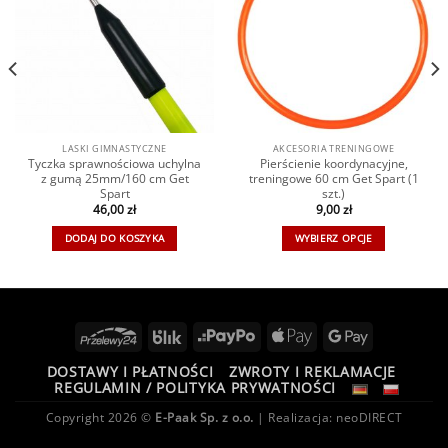
LASKI GIMNASTYCZNE
AKCESORIA TRENINGOWE
Tyczka sprawnościowa uchylna
Pierścienie koordynacyjne,
z gumą 25mm/160 cm Get
treningowe 60 cm Get Spart (1
Spart
szt.)
46,00
zł
9,00
zł
DODAJ DO KOSZYKA
WYBIERZ OPCJE
DOSTAWY I PŁATNOŚCI
ZWROTY I REKLAMACJE
REGULAMIN / POLITYKA PRYWATNOŚCI
Copyright 2026 ©
E-Paak Sp. z o.o.
| Realizacja:
neoDIRECT