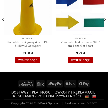
PACHOŁKI
PACHOŁKI
Pachołek treningowy 45 cm PT-
Znacznik płaski strzałka 9×37
S450MM Get Spart
cm 1 szt. Get Spart
33,50
zł
9,99
zł
WYBIERZ OPCJE
WYBIERZ OPCJE
DOSTAWY I PŁATNOŚCI
ZWROTY I REKLAMACJE
REGULAMIN / POLITYKA PRYWATNOŚCI
Copyright 2026 ©
E-Paak Sp. z o.o.
| Realizacja:
neoDIRECT