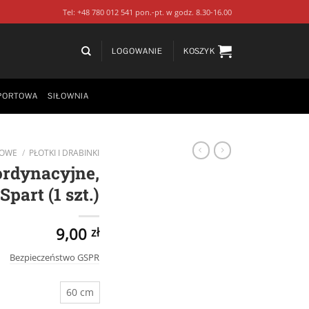
Tel: +48 780 012 541 pon.-pt. w godz. 8.30-16.00
LOGOWANIE
KOSZYK
PORTOWA
SIŁOWNIA
GOWE
/
PŁOTKI I DRABINKI
ordynacyjne,
part (1 szt.)
9,00
zł
Bezpieczeństwo GSPR
60 cm