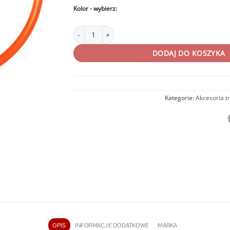
Kolor
ilość Pierścienie koordynacyjne, treningowe 60 cm Ge
DODAJ DO KOSZYKA
Kategorie:
Akcesoria t
OPIS
INFORMACJE DODATKOWE
MARKA