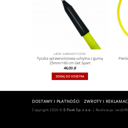
LASKI GIMNASTYCZNE
znacznik 9 cm
Tyczka sprawnościowa uchylna z gumą
Pierś
part
25mm/160 cm Get Spart
46,00
zł
DODAJ DO KOSZYKA
DOSTAWY I PŁATNOŚCI
ZWROTY I REKLAMAC
Copyright 2026 ©
E-Paak Sp. z o.o.
| Realizacja:
neoDIR