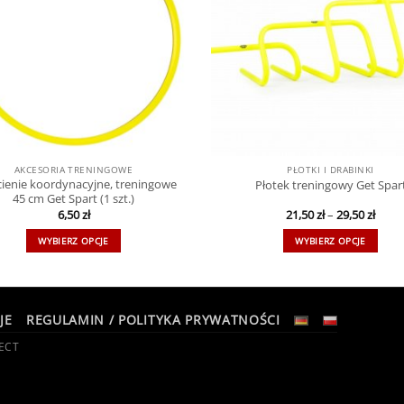
AKCESORIA TRENINGOWE
PŁOTKI I DRABINKI
cienie koordynacyjne, treningowe
Płotek treningowy Get Spar
45 cm Get Spart (1 szt.)
6,50
zł
21,50
zł
–
29,50
zł
WYBIERZ OPCJE
WYBIERZ OPCJE
JE
REGULAMIN / POLITYKA PRYWATNOŚCI
ECT