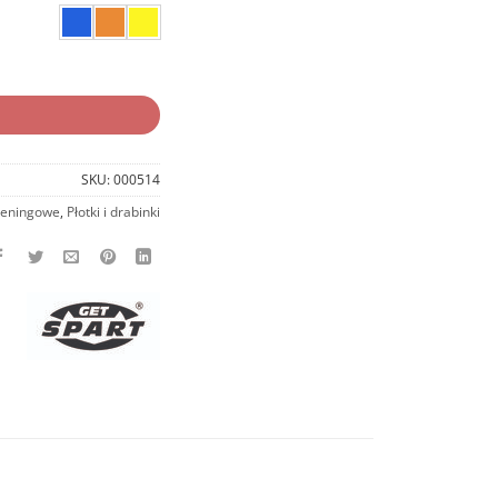
t Spart (1 szt.)
SKU:
000514
reningowe
,
Płotki i drabinki