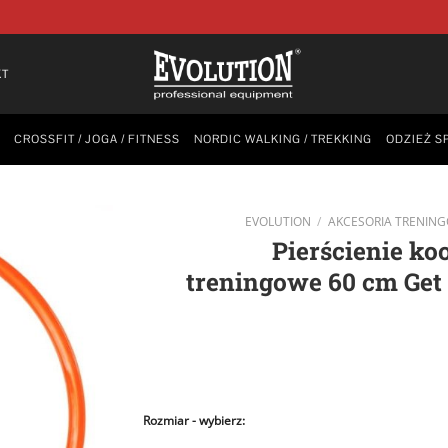
KT
CROSSFIT / JOGA / FITNESS
NORDIC WALKING / TREKKING
ODZIEŻ S
EVOLUTION
/
AKCESORIA TRENIN
Pierścienie ko
treningowe 60 cm Get S
Rozmiar