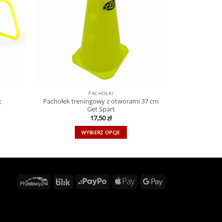
PACHOŁKI
Pachołek treningowy z otworami 37 cm
t
Get Spart
17,50
zł
WYBIERZ OPCJE