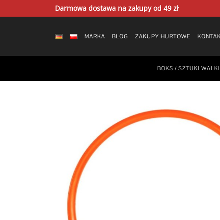
Skip
Darmowa dostawa na zakupy od 49 zł
to
content
MARKA
BLOG
ZAKUPY HURTOWE
KONTA
BOKS / SZTUKI WALKI