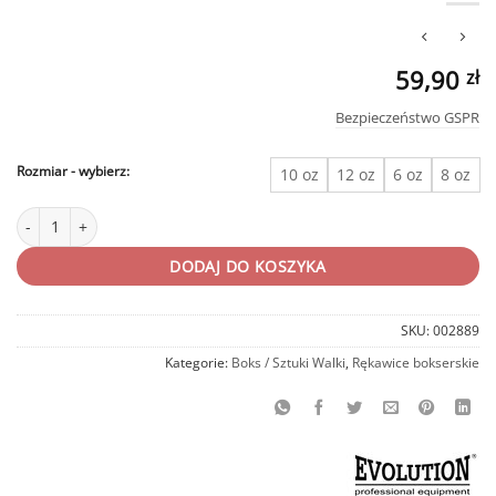
59,90
zł
Bezpieczeństwo GSPR
Rozmiar
10 oz
12 oz
6 oz
8 oz
ilość Rękawice bokserskie Evolution Basic różowe
DODAJ DO KOSZYKA
SKU:
002889
Kategorie:
Boks / Sztuki Walki
,
Rękawice bokserskie