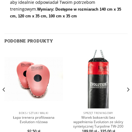
aby idealnie odpowiadał Twoim potrzebom
treningowym.
Wymiary: Dostępne w rozmiarach 140 cm x 35
cm, 120 cm x 35 cm, 100 cm x 35 cm
PODOBNE PRODUKTY
BOKS / SZTUKI WALKI
SPRZĘT TRENINGOWY
Łapa trenera profilowana
Worek bokserski bez
Evolution różowa
wypełnienia Evolution ze skóry
syntetycznej Turpoline TW-200
92,50
zł
189,00
zł
–
335,00
zł