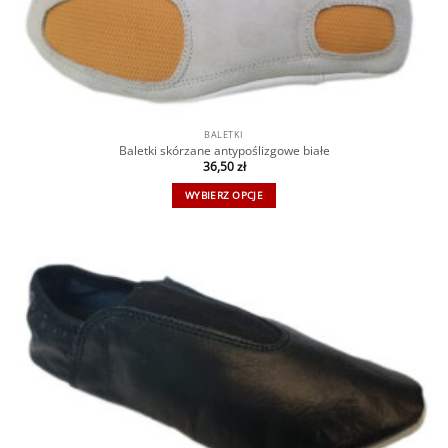
BALETKI
Baletki skórzane antypoślizgowe białe
36,50
zł
WYBIERZ OPCJE