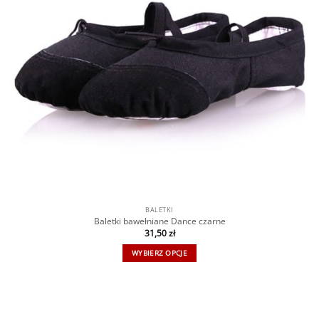
BALETKI
Baletki bawełniane Dance czarne
31,50
zł
WYBIERZ OPCJE