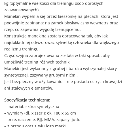
kg (optymalne wielkości dla treningu osób dorosłych
zaawansowanych).
Manekin wypełnia się przez kieszonkę na plecach, która jest
podwójnie zapinana: na zamek błyskawiczny wewnątrz oraz
rzep, co zapewnia wygodę trenującemu.
Konstrukcja manekina została opracowana tak, aby jak
najdokładniej odwzorować sylwetkę człowieka dla większego
realizmu treningu.
Część szyjna zaprojektowana została w taki sposób, aby
umożliwić trening różnych technik.
Manekin jest wykonany z grubej i bardzo wytrzymałej skóry
syntetycznej, zszywany grubymi nićmi.
Jest bezpieczny w użytkowaniu – nie posiada ostrych krawędzi
ani stalowych elementów.
Specyfikacja techniczna:
– materiał: skóra syntetyczna
– wymiary (dł. x szer.): ok. 180 x 65 cm
– przeznaczenie: BJJ, MMA, zapasy, judo
– z przodu oraz z tyłu logo marki