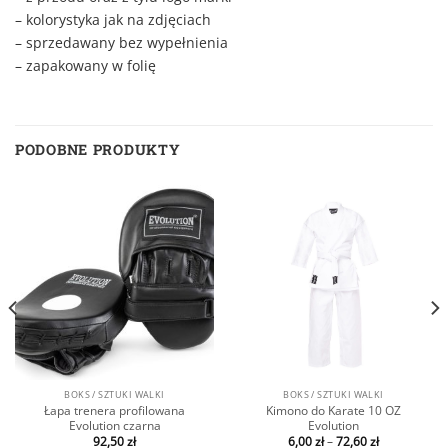
– kolorystyka jak na zdjęciach
– sprzedawany bez wypełnienia
– zapakowany w folię
PODOBNE PRODUKTY
BOKS / SZTUKI WALKI
BOKS / SZTUKI WALKI
Łapa trenera profilowana
Kimono do Karate 10 OZ
Evolution czarna
Evolution
92,50
zł
6,00
zł
–
72,60
zł