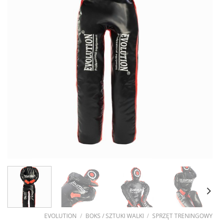
EVOLUTION
/
BOKS / SZTUKI WALKI
/
SPRZĘT TRENINGOWY