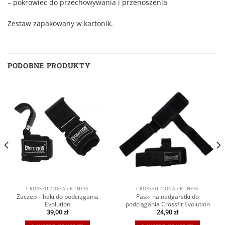
– pokrowiec do przechowywania i przenoszenia
Zestaw zapakowany w kartonik.
PODOBNE PRODUKTY
CROSSFIT / JOGA / FITNESS
CROSSFIT / JOGA / FITNESS
Zaczep – haki do podciągania
Paski na nadgarstki do
Evolution
podciągania Crossfit Evolution
39,00
zł
24,90
zł