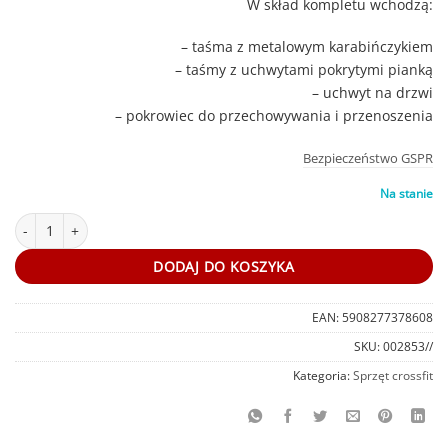
W skład kompletu wchodzą:
– taśma z metalowym karabińczykiem
– taśmy z uchwytami pokrytymi pianką
– uchwyt na drzwi
– pokrowiec do przechowywania i przenoszenia
Bezpieczeństwo GSPR
Na stanie
ilość Pasy treningowe Crossfit Get Spart
DODAJ DO KOSZYKA
EAN:
5908277378608
SKU:
002853//
Kategoria:
Sprzęt crossfit