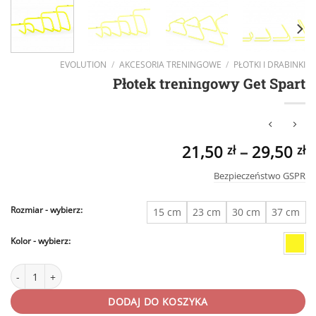
EVOLUTION
/
AKCESORIA TRENINGOWE
/
PŁOTKI I DRABINKI
Płotek treningowy Get Spart
21,50
–
29,50
zł
zł
Bezpieczeństwo GSPR
Rozmiar
15 cm
23 cm
30 cm
37 cm
Kolor
ilość Płotek treningowy Get Spart
DODAJ DO KOSZYKA