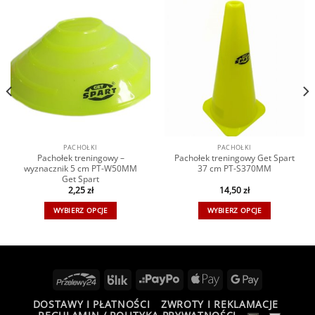
PACHOŁKI
PACHOŁKI
Pachołek treningowy –
Pachołek treningowy Get Spart
wyznacznik 5 cm PT-W50MM
37 cm PT-S370MM
Get Spart
2,25
zł
14,50
zł
WYBIERZ OPCJE
WYBIERZ OPCJE
DOSTAWY I PŁATNOŚCI
ZWROTY I REKLAMACJE