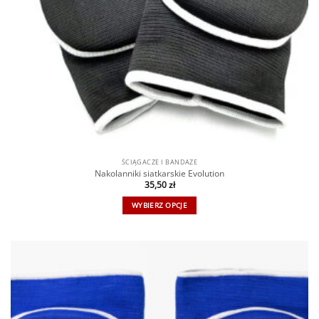
ŚCIĄGACZE I BANDAŻE
Nakolanniki siatkarskie Evolution
35,50
zł
WYBIERZ OPCJE