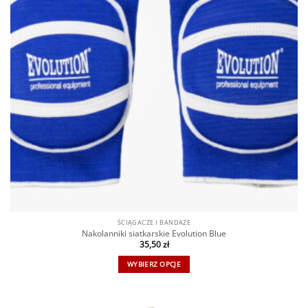
ŚCIĄGACZE I BANDAŻE
Nakolanniki siatkarskie Evolution Blue
35,50
zł
WYBIERZ OPCJE